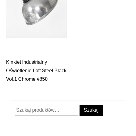
Kinkiet Industrialny
Nawigacja
Oświetlenie Loft Steel Black
wpisu
Vol.1 Chrome #850
Szukaj:
Szukaj