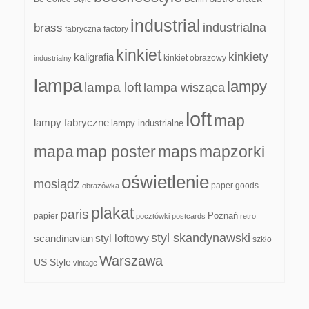
industrial
industrialna
brass
fabryczna
factory
kinkiet
kinkiety
kaligrafia
kinkiet obrazowy
industrialny
lampa
lampy
lampa loft
lampa wisząca
loft
map
lampy fabryczne
lampy industrialne
mapa
map poster
maps
mapzorki
oświetlenie
mosiądz
paper goods
obrazówka
plakat
paris
papier
Poznań
pocztówki
postcards
retro
styl skandynawski
scandinavian
styl loftowy
szkło
Warszawa
US Style
vintage