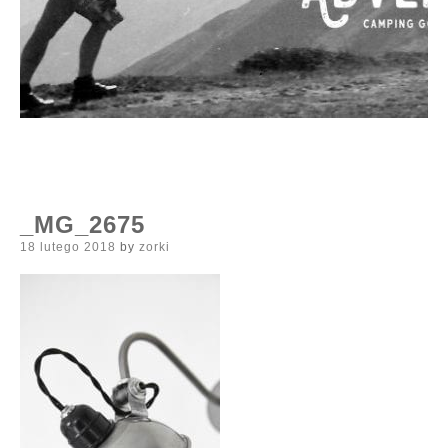
_MG_2675
Posted
18 lutego 2018
by
zorki
on