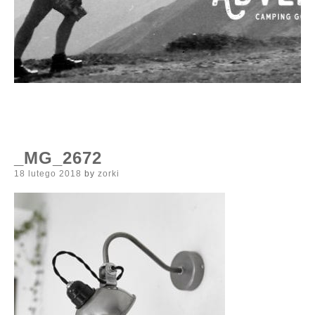
_MG_2672
Posted
18 lutego 2018
by
zorki
on