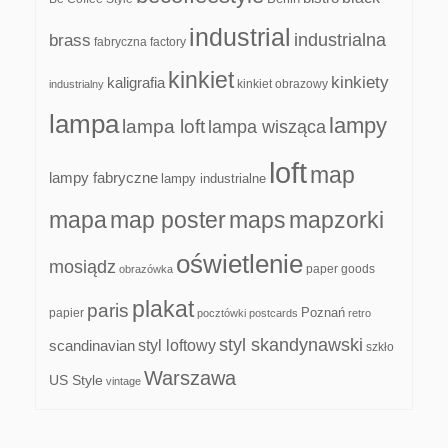
industrial
industrialna
brass
fabryczna
factory
kinkiet
kinkiety
kaligrafia
kinkiet obrazowy
industrialny
lampa
lampy
lampa loft
lampa wisząca
loft
map
lampy fabryczne
lampy industrialne
mapa
map poster
maps
mapzorki
oświetlenie
mosiądz
paper goods
obrazówka
plakat
paris
papier
Poznań
pocztówki
postcards
retro
styl skandynawski
scandinavian
styl loftowy
szkło
Warszawa
US Style
vintage