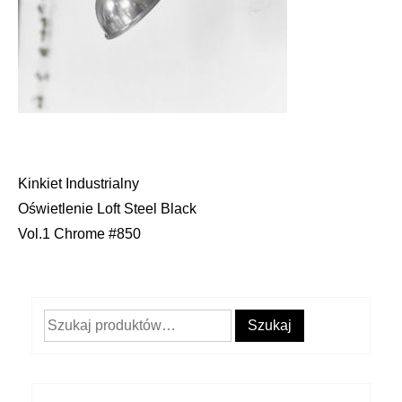
Kinkiet Industrialny
Nawigacja
Oświetlenie Loft Steel Black
wpisu
Vol.1 Chrome #850
Szukaj:
Szukaj