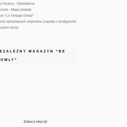
ki Factory - Oświetlenie
zorki - Mapy plakaty
um "Lo Vintage Detail"
eria sprzedanych artykułów (zapytaj o dostępność
ktualne ceny)
IEZALEŻNY MAGAZYN “BE
LOWLY”
Zobacz więcej!