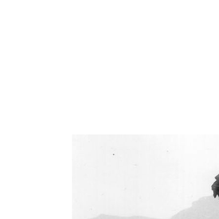
Oświetlenie industrialne, lampy LOFT, kinkiety 
Zorki Factor