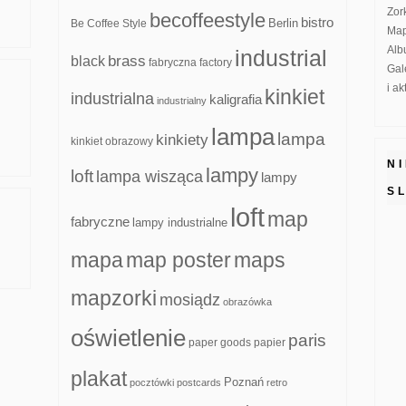
Zor
becoffeestyle
bistro
Be Coffee Style
Berlin
Map
Alb
industrial
brass
black
fabryczna
factory
Gal
i a
kinkiet
industrialna
kaligrafia
industrialny
lampa
lampa
kinkiety
kinkiet obrazowy
N
lampy
loft
lampa wisząca
lampy
S
loft
map
fabryczne
lampy industrialne
mapa
map poster
maps
mapzorki
mosiądz
obrazówka
oświetlenie
paris
paper goods
papier
plakat
Poznań
pocztówki
postcards
retro