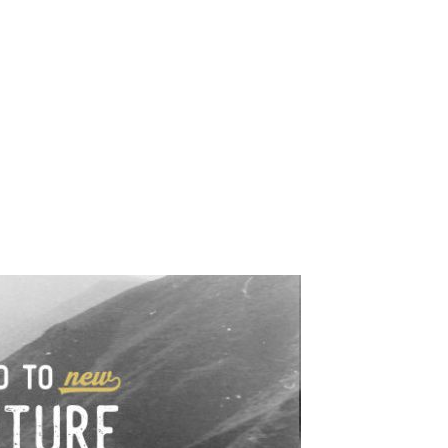
e industrialne. Mapy,
wy.