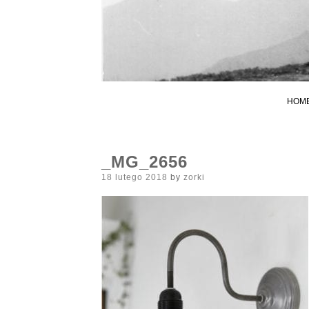
HOM
_MG_2656
Posted
18 lutego 2018
by
zorki
on