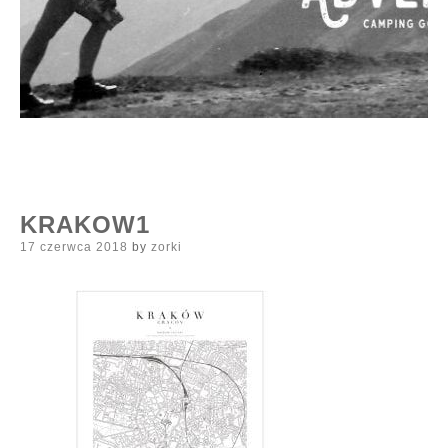
KRAKOW1
Posted
17 czerwca 2018
by
zorki
on