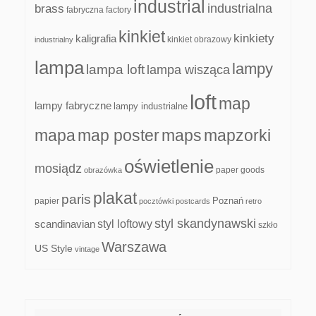
industrial
industrialna
brass
fabryczna
factory
kinkiet
kinkiety
kaligrafia
kinkiet obrazowy
industrialny
lampa
lampy
lampa loft
lampa wisząca
loft
map
lampy fabryczne
lampy industrialne
mapa
map poster
maps
mapzorki
oświetlenie
mosiądz
paper goods
obrazówka
plakat
paris
papier
Poznań
pocztówki
postcards
retro
styl skandynawski
scandinavian
styl loftowy
szkło
Warszawa
US Style
vintage