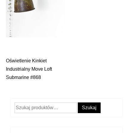
Oświetlenie Kinkiet
Nawigacja
Industrialny Move Loft
wpisu
Submarine #868
Szukaj:
Szukaj