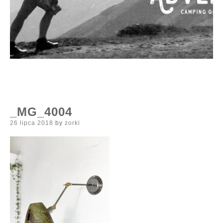
_MG_4004
Posted
26 lipca 2018
by
zorki
on