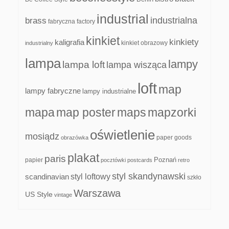
industrial
industrialna
brass
fabryczna
factory
kinkiet
kinkiety
kaligrafia
kinkiet obrazowy
industrialny
lampa
lampy
lampa loft
lampa wisząca
loft
map
lampy fabryczne
lampy industrialne
mapa
map poster
maps
mapzorki
oświetlenie
mosiądz
paper goods
obrazówka
plakat
paris
papier
Poznań
pocztówki
postcards
retro
styl skandynawski
scandinavian
styl loftowy
szkło
Warszawa
US Style
vintage