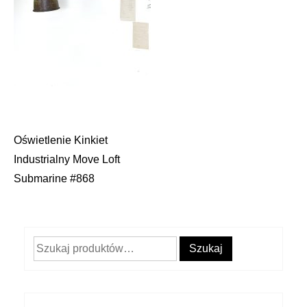
Oświetlenie Kinkiet
Nawigacja
Industrialny Move Loft
wpisu
Submarine #868
Szukaj:
Szukaj