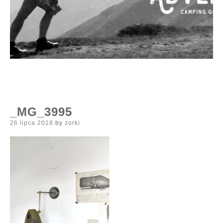
_MG_3995
Posted
26 lipca 2018
by
zorki
on