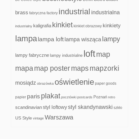
industrial
industrialna
brass
fabryczna
factory
kinkiet
kinkiety
kaligrafia
kinkiet obrazowy
industrialny
lampa
lampy
lampa loft
lampa wisząca
loft
map
lampy fabryczne
lampy industrialne
mapa
map poster
maps
mapzorki
oświetlenie
mosiądz
paper goods
obrazówka
plakat
paris
papier
Poznań
pocztówki
postcards
retro
styl skandynawski
scandinavian
styl loftowy
szkło
Warszawa
US Style
vintage