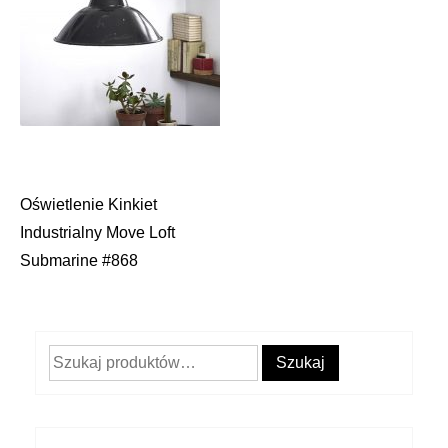
Oświetlenie Kinkiet
Nawigacja
Industrialny Move Loft
wpisu
Submarine #868
Szukaj:
Szukaj