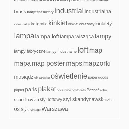
industrial
industrialna
brass
fabryczna
factory
kinkiet
kinkiety
kaligrafia
kinkiet obrazowy
industrialny
lampa
lampy
lampa loft
lampa wisząca
loft
map
lampy fabryczne
lampy industrialne
mapa
map poster
maps
mapzorki
oświetlenie
mosiądz
paper goods
obrazówka
plakat
paris
papier
Poznań
pocztówki
postcards
retro
styl skandynawski
scandinavian
styl loftowy
szkło
Warszawa
US Style
vintage