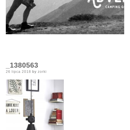
_1380563
Posted
26 lipca 2018
by
zorki
on