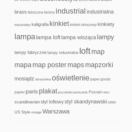
industrial
industrialna
brass
fabryczna
factory
kinkiet
kinkiety
kaligrafia
kinkiet obrazowy
industrialny
lampa
lampy
lampa loft
lampa wisząca
loft
map
lampy fabryczne
lampy industrialne
mapa
map poster
maps
mapzorki
oświetlenie
mosiądz
paper goods
obrazówka
plakat
paris
papier
Poznań
pocztówki
postcards
retro
styl skandynawski
scandinavian
styl loftowy
szkło
Warszawa
US Style
vintage