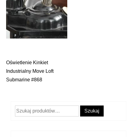
Oświetlenie Kinkiet
Nawigacja
Industrialny Move Loft
wpisu
Submarine #868
Szukaj:
Szukaj