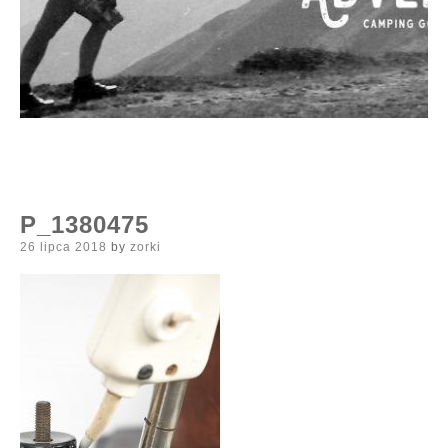
P_1380475
Posted
26 lipca 2018
by
zorki
on