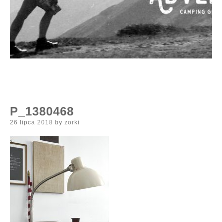
P_1380468
Posted
26 lipca 2018
by
zorki
on