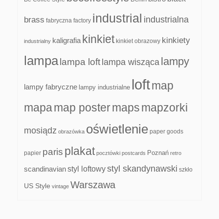
industrial
industrialna
brass
fabryczna
factory
kinkiet
kinkiety
kaligrafia
kinkiet obrazowy
industrialny
lampa
lampy
lampa loft
lampa wisząca
loft
map
lampy fabryczne
lampy industrialne
mapa
map poster
maps
mapzorki
oświetlenie
mosiądz
paper goods
obrazówka
plakat
paris
papier
Poznań
pocztówki
postcards
retro
styl skandynawski
scandinavian
styl loftowy
szkło
Warszawa
US Style
vintage