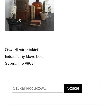
Oświetlenie Kinkiet
Nawigacja
Industrialny Move Loft
wpisu
Submarine #868
Szukaj:
Szukaj