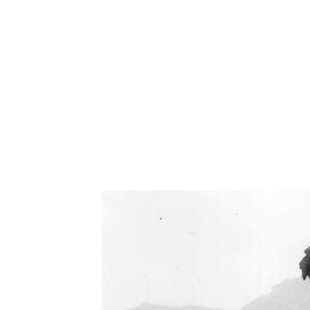
Oświetlenie industrialne, lampy LOFT, kinkiety 
Zorki Factor