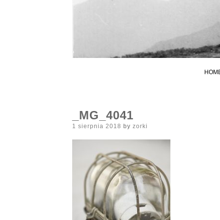
HOM
_MG_4041
Posted
1 sierpnia 2018
by
zorki
on