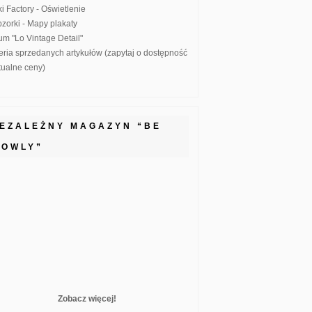
ki Factory - Oświetlenie
zorki - Mapy plakaty
um "Lo Vintage Detail"
eria sprzedanych artykułów (zapytaj o dostępność
ktualne ceny)
IEZALEŻNY MAGAZYN “BE
LOWLY”
Zobacz więcej!