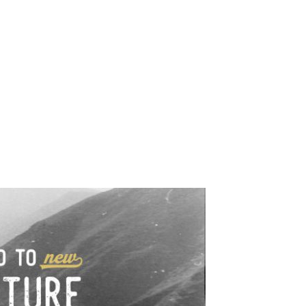
e industrialne. Mapy,
wy.