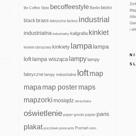
Zor
becoffeestyle
bistro
Be Coffee Style
Berlin
Map
Alb
industrial
brass
black
fabryczna
factory
Gal
i a
kinkiet
industrialna
kaligrafia
industrialny
lampa
lampa
kinkiety
kinkiet obrazowy
N
lampy
loft
lampa wisząca
lampy
S
loft
map
fabryczne
lampy industrialne
mapa
map poster
maps
mapzorki
mosiądz
obrazówka
oświetlenie
paris
paper goods
papier
plakat
Poznań
pocztówki
postcards
retro