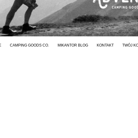
E
CAMPING GOODS CO.
MIKANTOR BLOG
KONTAKT
TWÓJ K