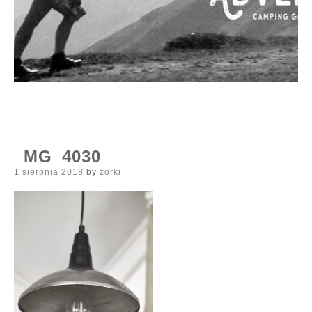
_MG_4030
Posted
1 sierpnia 2018
by
zorki
on