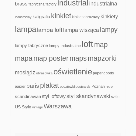
industrial
industrialna
brass
fabryczna
factory
kinkiet
kinkiety
kaligrafia
kinkiet obrazowy
industrialny
lampa
lampy
lampa loft
lampa wisząca
loft
map
lampy fabryczne
lampy industrialne
mapa
map poster
maps
mapzorki
oświetlenie
mosiądz
paper goods
obrazówka
plakat
paris
papier
Poznań
pocztówki
postcards
retro
styl skandynawski
scandinavian
styl loftowy
szkło
Warszawa
US Style
vintage