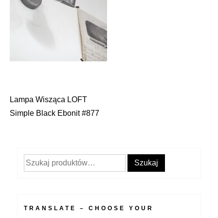
Lampa Wisząca LOFT
Nawigacja
Simple Black Ebonit #877
wpisu
Szukaj:
Szukaj
TRANSLATE – CHOOSE YOUR