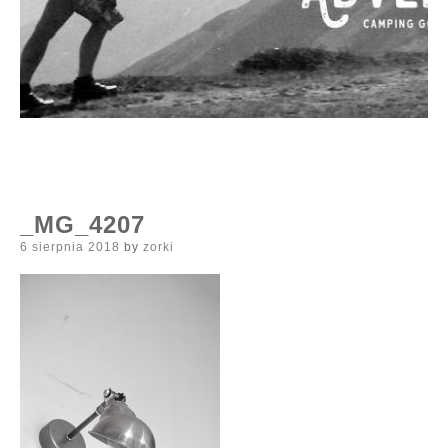
_MG_4207
Posted
6 sierpnia 2018
by
zorki
on