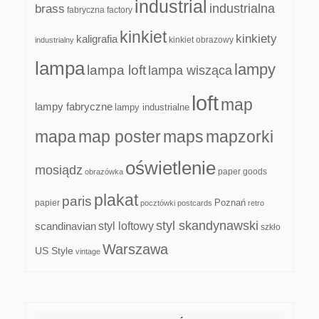
industrial
industrialna
brass
fabryczna
factory
kinkiet
kinkiety
kaligrafia
kinkiet obrazowy
industrialny
lampa
lampy
lampa loft
lampa wisząca
loft
map
lampy fabryczne
lampy industrialne
mapa
map poster
maps
mapzorki
oświetlenie
mosiądz
paper goods
obrazówka
plakat
paris
papier
Poznań
pocztówki
postcards
retro
styl skandynawski
scandinavian
styl loftowy
szkło
Warszawa
US Style
vintage