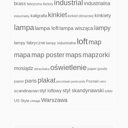
industrial
industrialna
brass
fabryczna
factory
kinkiet
kinkiety
kaligrafia
kinkiet obrazowy
industrialny
lampa
lampy
lampa loft
lampa wisząca
loft
map
lampy fabryczne
lampy industrialne
mapa
map poster
maps
mapzorki
oświetlenie
mosiądz
paper goods
obrazówka
plakat
paris
papier
Poznań
pocztówki
postcards
retro
styl skandynawski
scandinavian
styl loftowy
szkło
Warszawa
US Style
vintage