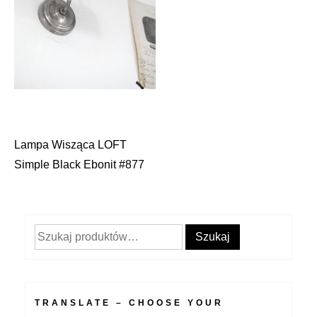
Lampa Wisząca LOFT
Nawigacja
Simple Black Ebonit #877
wpisu
Szukaj:
Szukaj
TRANSLATE – CHOOSE YOUR