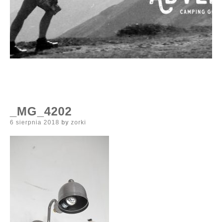
_MG_4202
Posted
6 sierpnia 2018
by
zorki
on