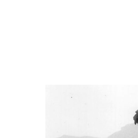
Oświetlenie industrialne, lampy LOFT, kinkiety 
Zorki Factor