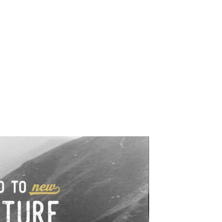
e industrialne. Mapy,
wy.