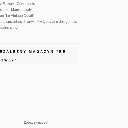
ki Factory - Oświetlenie
zorki - Mapy plakaty
um "Lo Vintage Detail"
eria sprzedanych artykułów (zapytaj o dostępność
ktualne ceny)
IEZALEŻNY MAGAZYN “BE
LOWLY”
Zobacz więcej!