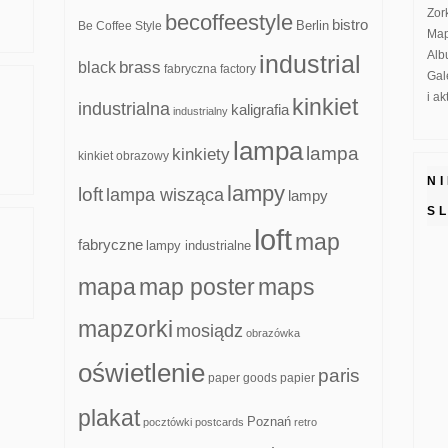
Zor
becoffeestyle
bistro
Be Coffee Style
Berlin
Map
Alb
industrial
brass
black
fabryczna
factory
Gal
i a
kinkiet
industrialna
kaligrafia
industrialny
lampa
lampa
kinkiety
kinkiet obrazowy
N
lampy
loft
lampa wisząca
lampy
S
loft
map
fabryczne
lampy industrialne
mapa
map poster
maps
mapzorki
mosiądz
obrazówka
oświetlenie
paris
paper goods
papier
plakat
Poznań
pocztówki
postcards
retro