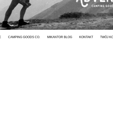
E
CAMPING GOODS CO.
MIKANTOR BLOG
KONTAKT
TWÓJ K