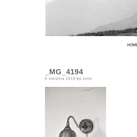
HOM
_MG_4194
Posted
6 sierpnia 2018
by
zorki
on