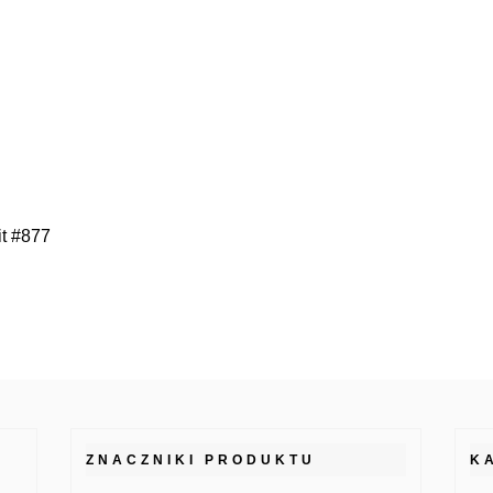
t #877
ZNACZNIKI PRODUKTU
K