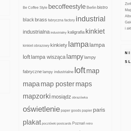
Zor
becoffeestyle
bistro
Be Coffee Style
Berlin
Map
Alb
industrial
brass
black
fabryczna
factory
Gal
i a
kinkiet
industrialna
kaligrafia
industrialny
lampa
lampa
kinkiety
kinkiet obrazowy
N
lampy
loft
lampa wisząca
lampy
S
loft
map
fabryczne
lampy industrialne
mapa
map poster
maps
mapzorki
mosiądz
obrazówka
oświetlenie
paris
paper goods
papier
plakat
Poznań
pocztówki
postcards
retro