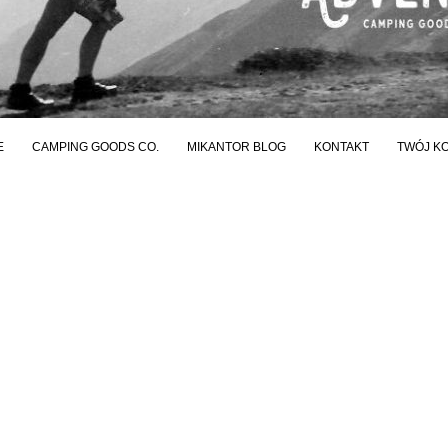
E
CAMPING GOODS CO.
MIKANTOR BLOG
KONTAKT
TWÓJ K