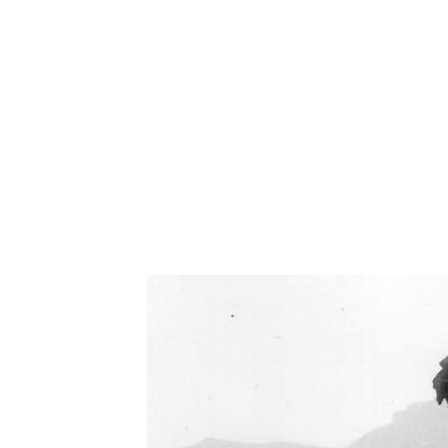
Oświetlenie industrialne, lampy LOFT, kinkiety 
Zorki Factor