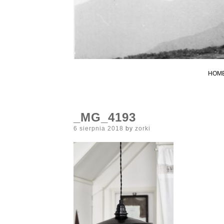
HOM
_MG_4193
Posted
6 sierpnia 2018
by
zorki
on