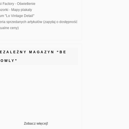
ki Factory - Oświetlenie
zorki - Mapy plakaty
um "Lo Vintage Detail"
eria sprzedanych artykułów (zapytaj o dostępność
ktualne ceny)
IEZALEŻNY MAGAZYN “BE
LOWLY”
Zobacz więcej!