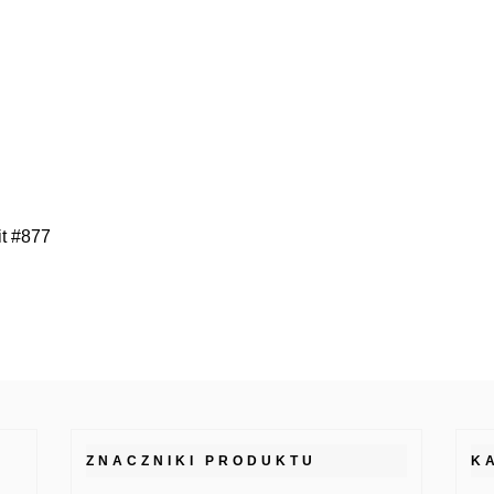
t #877
ZNACZNIKI PRODUKTU
K