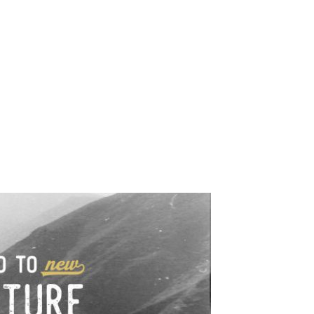
e industrialne. Mapy,
wy.