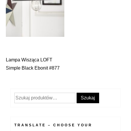
Lampa Wisząca LOFT
Nawigacja
Simple Black Ebonit #877
wpisu
Szukaj:
Szukaj
TRANSLATE – CHOOSE YOUR