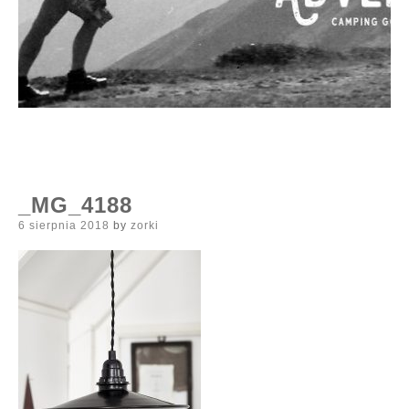
_MG_4188
Posted
6 sierpnia 2018
by
zorki
on