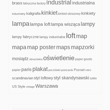
industrial
industrialna
brass
fabryczna
factory
kinkiet
kinkiety
kaligrafia
kinkiet obrazowy
industrialny
lampa
lampy
lampa loft
lampa wisząca
loft
map
lampy fabryczne
lampy industrialne
mapa
map poster
maps
mapzorki
oświetlenie
mosiądz
paper goods
obrazówka
plakat
paris
papier
Poznań
pocztówki
postcards
retro
styl skandynawski
scandinavian
styl loftowy
szkło
Warszawa
US Style
vintage