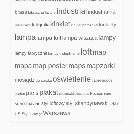
industrial
industrialna
brass
fabryczna
factory
kinkiet
kinkiety
kaligrafia
kinkiet obrazowy
industrialny
lampa
lampy
lampa loft
lampa wisząca
loft
map
lampy fabryczne
lampy industrialne
mapa
map poster
maps
mapzorki
oświetlenie
mosiądz
paper goods
obrazówka
plakat
paris
papier
Poznań
pocztówki
postcards
retro
styl skandynawski
scandinavian
styl loftowy
szkło
Warszawa
US Style
vintage