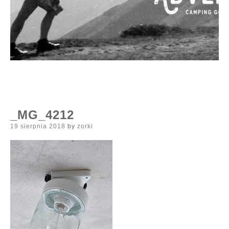
_MG_4212
Posted
19 sierpnia 2018
by
zorki
on