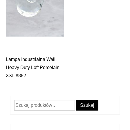
Lampa Industrialna Wall
Nawigacja
Heavy Duty Loft Porcelain
wpisu
XXL #882
Szukaj:
Szukaj