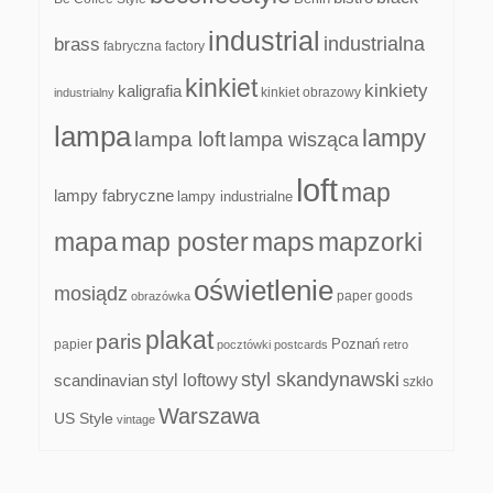
industrial
industrialna
brass
fabryczna
factory
kinkiet
kinkiety
kaligrafia
kinkiet obrazowy
industrialny
lampa
lampy
lampa loft
lampa wisząca
loft
map
lampy fabryczne
lampy industrialne
mapa
map poster
maps
mapzorki
oświetlenie
mosiądz
paper goods
obrazówka
plakat
paris
papier
Poznań
pocztówki
postcards
retro
styl skandynawski
scandinavian
styl loftowy
szkło
Warszawa
US Style
vintage