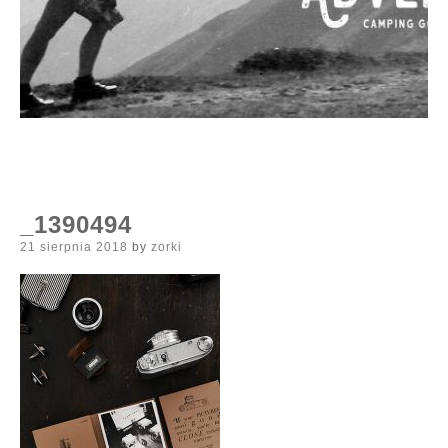
_1390494
Posted
21 sierpnia 2018
by
zorki
on