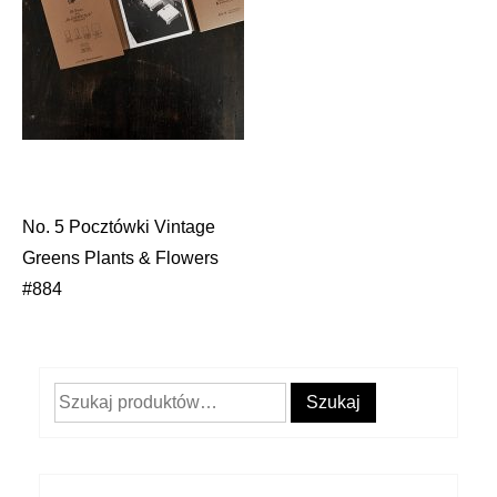
No. 5 Pocztówki Vintage
Nawigacja
Greens Plants & Flowers
wpisu
#884
Szukaj:
Szukaj