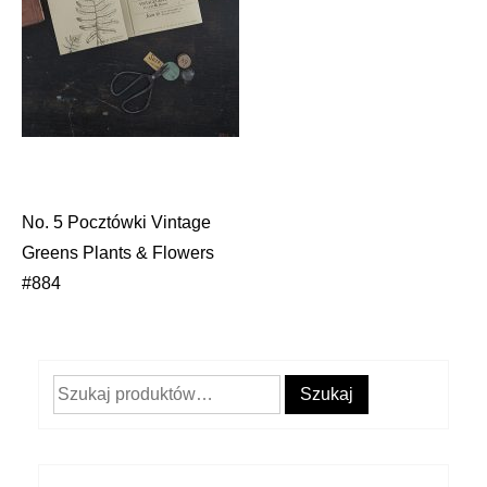
No. 5 Pocztówki Vintage
Nawigacja
Greens Plants & Flowers
wpisu
#884
Szukaj:
Szukaj