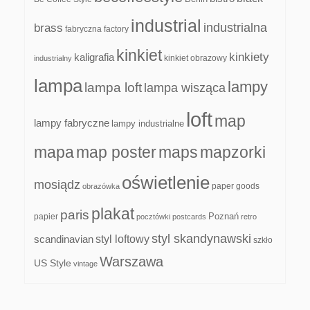
industrial
industrialna
brass
fabryczna
factory
kinkiet
kinkiety
kaligrafia
kinkiet obrazowy
industrialny
lampa
lampy
lampa loft
lampa wisząca
loft
map
lampy fabryczne
lampy industrialne
mapa
map poster
maps
mapzorki
oświetlenie
mosiądz
paper goods
obrazówka
plakat
paris
papier
Poznań
pocztówki
postcards
retro
styl skandynawski
scandinavian
styl loftowy
szkło
Warszawa
US Style
vintage