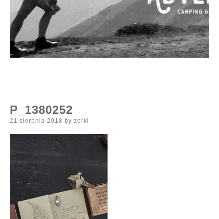
P_1380252
Posted
21 sierpnia 2018
by
zorki
on