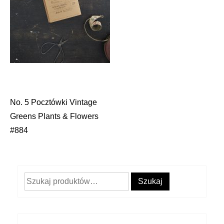
No. 5 Pocztówki Vintage
Nawigacja
Greens Plants & Flowers
wpisu
#884
Szukaj:
Szukaj