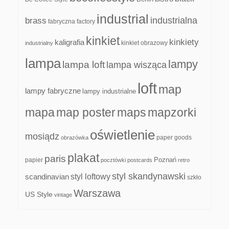
industrial
industrialna
brass
fabryczna
factory
kinkiet
kinkiety
kaligrafia
kinkiet obrazowy
industrialny
lampa
lampy
lampa loft
lampa wisząca
loft
map
lampy fabryczne
lampy industrialne
mapa
map poster
maps
mapzorki
oświetlenie
mosiądz
paper goods
obrazówka
plakat
paris
papier
Poznań
pocztówki
postcards
retro
styl skandynawski
scandinavian
styl loftowy
szkło
Warszawa
US Style
vintage