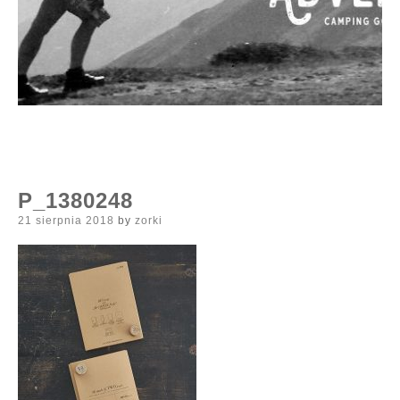
P_1380248
Posted
21 sierpnia 2018
by
zorki
on