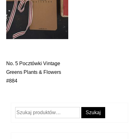
No. 5 Pocztówki Vintage
Nawigacja
Greens Plants & Flowers
wpisu
#884
Szukaj:
Szukaj