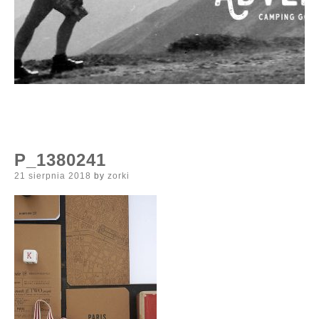
P_1380241
Posted
21 sierpnia 2018
by
zorki
on