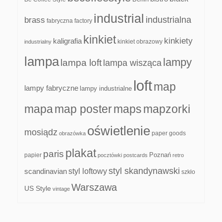
industrial
industrialna
brass
fabryczna
factory
kinkiet
kinkiety
kaligrafia
kinkiet obrazowy
industrialny
lampa
lampy
lampa loft
lampa wisząca
loft
map
lampy fabryczne
lampy industrialne
mapa
map poster
maps
mapzorki
oświetlenie
mosiądz
paper goods
obrazówka
plakat
paris
papier
Poznań
pocztówki
postcards
retro
styl skandynawski
scandinavian
styl loftowy
szkło
Warszawa
US Style
vintage