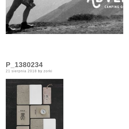
P_1380234
Posted
21 sierpnia 2018
by
zorki
on