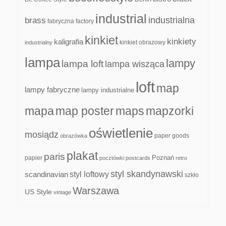
industrial
industrialna
brass
fabryczna
factory
kinkiet
kinkiety
kaligrafia
kinkiet obrazowy
industrialny
lampa
lampy
lampa loft
lampa wisząca
loft
map
lampy fabryczne
lampy industrialne
mapa
map poster
maps
mapzorki
oświetlenie
mosiądz
paper goods
obrazówka
plakat
paris
papier
Poznań
pocztówki
postcards
retro
styl skandynawski
scandinavian
styl loftowy
szkło
Warszawa
US Style
vintage