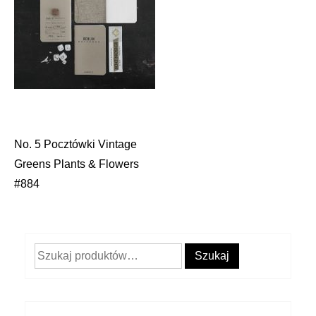
No. 5 Pocztówki Vintage
Nawigacja
Greens Plants & Flowers
wpisu
#884
Szukaj:
Szukaj