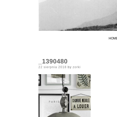
HOM
_1390480
Posted
22 sierpnia 2018
by
zorki
on