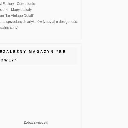
ki Factory - Oświetlenie
zorki - Mapy plakaty
um "Lo Vintage Detail"
eria sprzedanych artykułów (zapytaj o dostępność
ktualne ceny)
IEZALEŻNY MAGAZYN “BE
LOWLY”
Zobacz więcej!