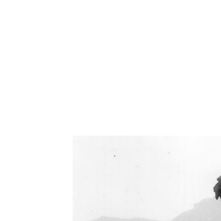
Oświetlenie industrialne, lampy LOFT, kinkiety 
Zorki Factor