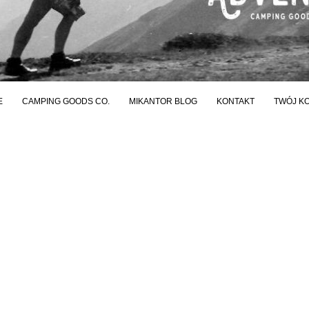
E
CAMPING GOODS CO.
MIKANTOR BLOG
KONTAKT
TWÓJ K