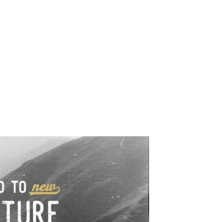
e industrialne. Mapy,
wy.