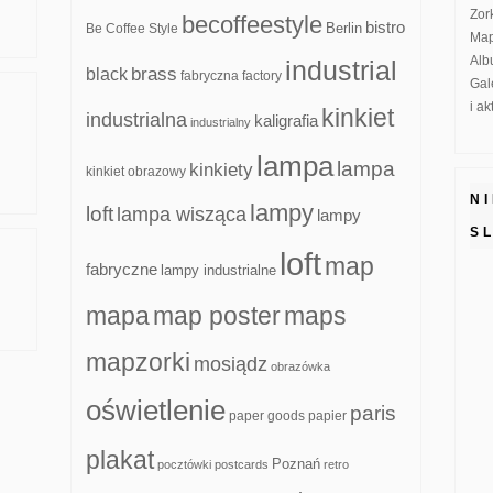
Zor
becoffeestyle
bistro
Be Coffee Style
Berlin
Map
Alb
industrial
brass
black
fabryczna
factory
Gal
i a
kinkiet
industrialna
kaligrafia
industrialny
lampa
lampa
kinkiety
kinkiet obrazowy
N
lampy
loft
lampa wisząca
lampy
S
loft
map
fabryczne
lampy industrialne
mapa
map poster
maps
mapzorki
mosiądz
obrazówka
oświetlenie
paris
paper goods
papier
plakat
Poznań
pocztówki
postcards
retro