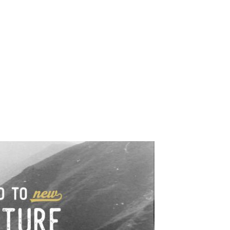
e industrialne. Mapy,
wy.