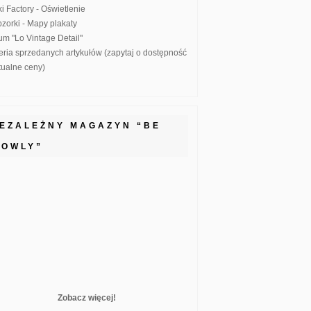
ki Factory - Oświetlenie
zorki - Mapy plakaty
um "Lo Vintage Detail"
eria sprzedanych artykułów (zapytaj o dostępność
ktualne ceny)
IEZALEŻNY MAGAZYN “BE
LOWLY”
Zobacz więcej!