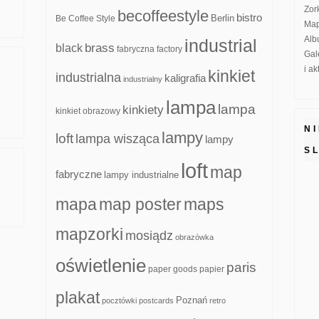
Zor
becoffeestyle
bistro
Be Coffee Style
Berlin
Map
Alb
industrial
brass
black
fabryczna
factory
Gal
i a
kinkiet
industrialna
kaligrafia
industrialny
lampa
lampa
kinkiety
kinkiet obrazowy
N
lampy
loft
lampa wisząca
lampy
S
loft
map
fabryczne
lampy industrialne
mapa
map poster
maps
mapzorki
mosiądz
obrazówka
oświetlenie
paris
paper goods
papier
plakat
Poznań
pocztówki
postcards
retro