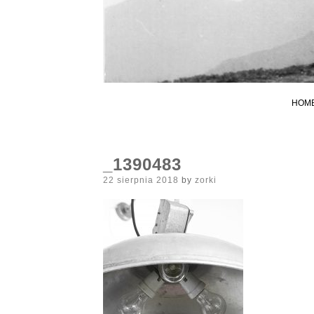
HOM
_1390483
Posted
22 sierpnia 2018
by
zorki
on