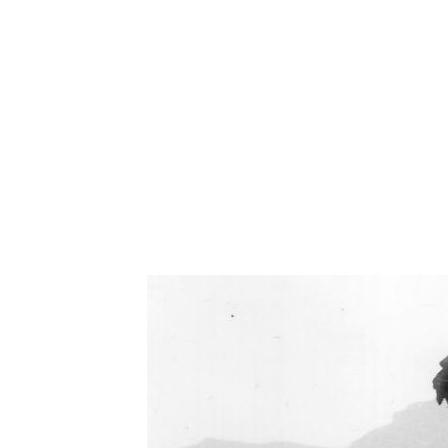
Oświetlenie industrialne, lampy LOFT, kinkiety 
Zorki Factor