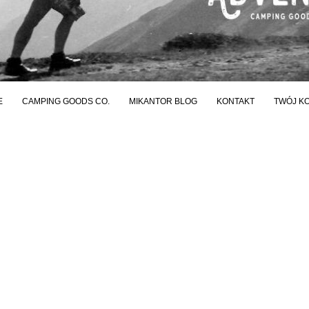
E
CAMPING GOODS CO.
MIKANTOR BLOG
KONTAKT
TWÓJ K