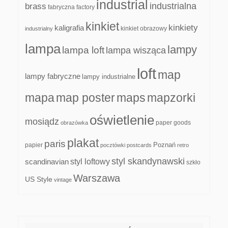
industrial
industrialna
brass
fabryczna
factory
kinkiet
kinkiety
kaligrafia
kinkiet obrazowy
industrialny
lampa
lampy
lampa loft
lampa wisząca
loft
map
lampy fabryczne
lampy industrialne
mapa
map poster
maps
mapzorki
oświetlenie
mosiądz
paper goods
obrazówka
plakat
paris
papier
Poznań
pocztówki
postcards
retro
styl skandynawski
scandinavian
styl loftowy
szkło
Warszawa
US Style
vintage