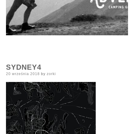
SYDNEY4
Posted
20 września 2018
by
zorki
on