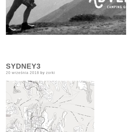
SYDNEY3
Posted
20 września 2018
by
zorki
on