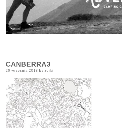
CANBERRA3
Posted
20 września 2018
by
zorki
on