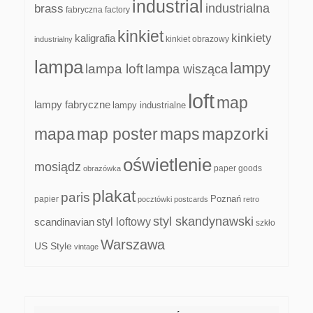
industrial
industrialna
brass
fabryczna
factory
kinkiet
kinkiety
kaligrafia
kinkiet obrazowy
industrialny
lampa
lampy
lampa loft
lampa wisząca
loft
map
lampy fabryczne
lampy industrialne
mapa
map poster
maps
mapzorki
oświetlenie
mosiądz
paper goods
obrazówka
plakat
paris
papier
Poznań
pocztówki
postcards
retro
styl skandynawski
scandinavian
styl loftowy
szkło
Warszawa
US Style
vintage