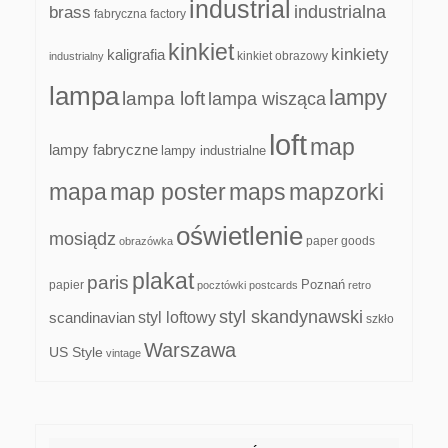
industrial
industrialna
brass
fabryczna
factory
kinkiet
kinkiety
kaligrafia
kinkiet obrazowy
industrialny
lampa
lampy
lampa loft
lampa wisząca
loft
map
lampy fabryczne
lampy industrialne
mapa
map poster
maps
mapzorki
oświetlenie
mosiądz
paper goods
obrazówka
plakat
paris
papier
Poznań
pocztówki
postcards
retro
styl skandynawski
scandinavian
styl loftowy
szkło
Warszawa
US Style
vintage