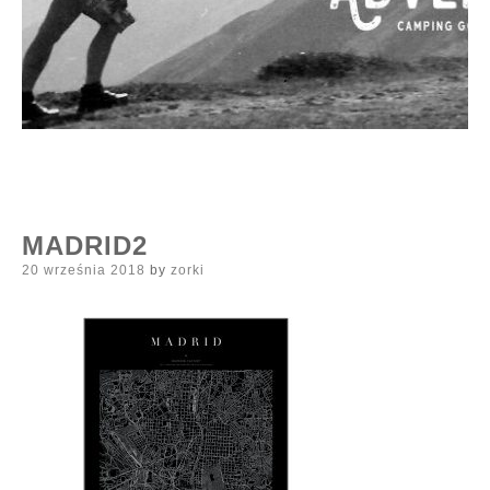
MADRID2
Posted
20 września 2018
by
zorki
on