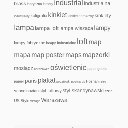
industrial
industrialna
brass
fabryczna
factory
kinkiet
kinkiety
kaligrafia
kinkiet obrazowy
industrialny
lampa
lampy
lampa loft
lampa wisząca
loft
map
lampy fabryczne
lampy industrialne
mapa
map poster
maps
mapzorki
oświetlenie
mosiądz
paper goods
obrazówka
plakat
paris
papier
Poznań
pocztówki
postcards
retro
styl skandynawski
scandinavian
styl loftowy
szkło
Warszawa
US Style
vintage