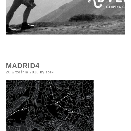
MADRID4
Posted
20 września 2018
by
zorki
on