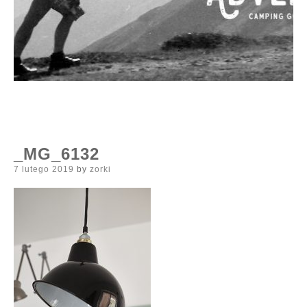
_MG_6132
Posted
7 lutego 2019
by
zorki
on