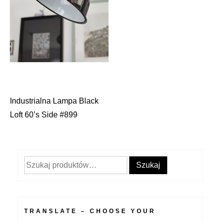
Industrialna Lampa Black
Nawigacja
Loft 60’s Side #899
wpisu
Szukaj:
Szukaj
TRANSLATE – CHOOSE YOUR