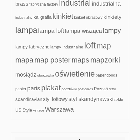
industrial
industrialna
brass
fabryczna
factory
kinkiet
kinkiety
kaligrafia
kinkiet obrazowy
industrialny
lampa
lampy
lampa loft
lampa wisząca
loft
map
lampy fabryczne
lampy industrialne
mapa
map poster
maps
mapzorki
oświetlenie
mosiądz
paper goods
obrazówka
plakat
paris
papier
Poznań
pocztówki
postcards
retro
styl skandynawski
scandinavian
styl loftowy
szkło
Warszawa
US Style
vintage