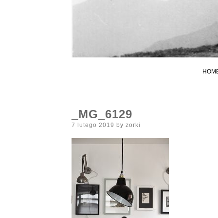
HOM
_MG_6129
Posted
7 lutego 2019
by
zorki
on