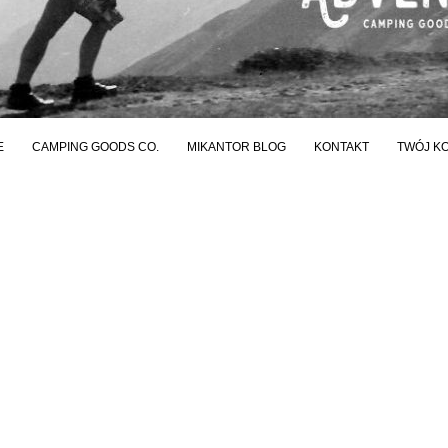
E
CAMPING GOODS CO.
MIKANTOR BLOG
KONTAKT
TWÓJ K