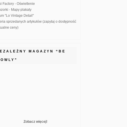
ki Factory - Oświetlenie
zorki - Mapy plakaty
um "Lo Vintage Detail"
eria sprzedanych artykułów (zapytaj o dostępność
ktualne ceny)
IEZALEŻNY MAGAZYN “BE
LOWLY”
Zobacz więcej!