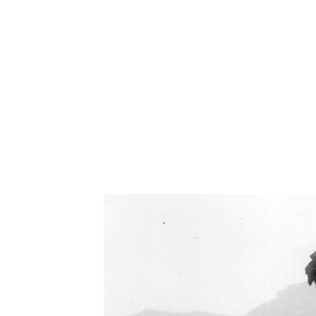
Oświetlenie industrialne, lampy LOFT, kinkiety 
Zorki Factor