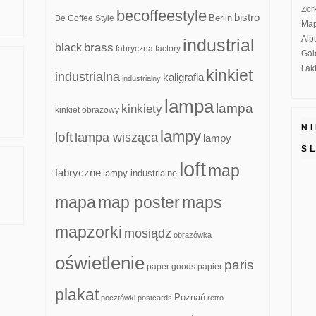
Zor
becoffeestyle
bistro
Be Coffee Style
Berlin
Map
Alb
industrial
brass
black
fabryczna
factory
Gal
i a
kinkiet
industrialna
kaligrafia
industrialny
lampa
lampa
kinkiety
kinkiet obrazowy
N
lampy
loft
lampa wisząca
lampy
S
loft
map
fabryczne
lampy industrialne
mapa
map poster
maps
mapzorki
mosiądz
obrazówka
oświetlenie
paris
paper goods
papier
plakat
Poznań
pocztówki
postcards
retro