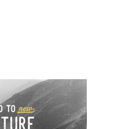
e industrialne. Mapy,
wy.