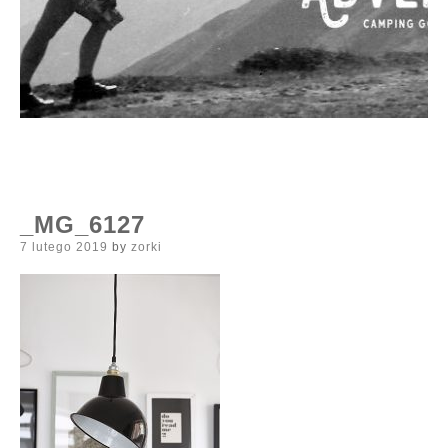
_MG_6127
Posted
7 lutego 2019
by
zorki
on