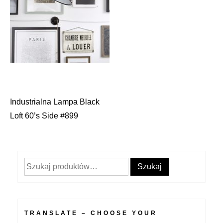
Industrialna Lampa Black
Nawigacja
Loft 60’s Side #899
wpisu
Szukaj:
Szukaj
TRANSLATE – CHOOSE YOUR