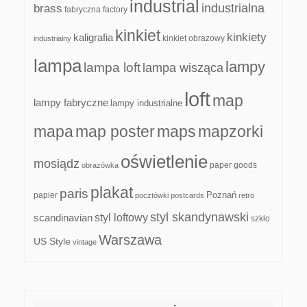
industrial
industrialna
brass
fabryczna
factory
kinkiet
kinkiety
kaligrafia
kinkiet obrazowy
industrialny
lampa
lampy
lampa loft
lampa wisząca
loft
map
lampy fabryczne
lampy industrialne
mapa
map poster
maps
mapzorki
oświetlenie
mosiądz
paper goods
obrazówka
plakat
paris
papier
Poznań
pocztówki
postcards
retro
styl skandynawski
scandinavian
styl loftowy
szkło
Warszawa
US Style
vintage