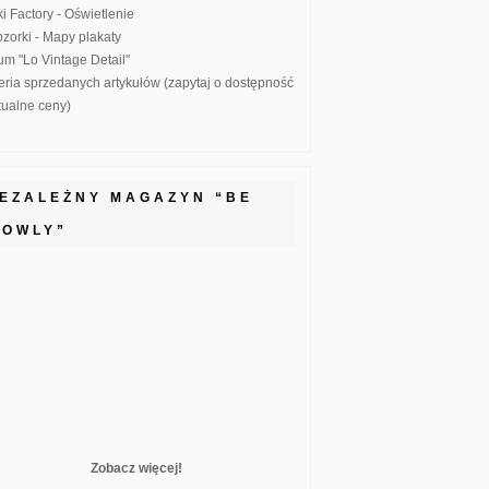
ki Factory - Oświetlenie
zorki - Mapy plakaty
um "Lo Vintage Detail"
eria sprzedanych artykułów (zapytaj o dostępność
ktualne ceny)
IEZALEŻNY MAGAZYN “BE
LOWLY”
Zobacz więcej!