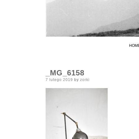
HOM
_MG_6158
Posted
7 lutego 2019
by
zorki
on