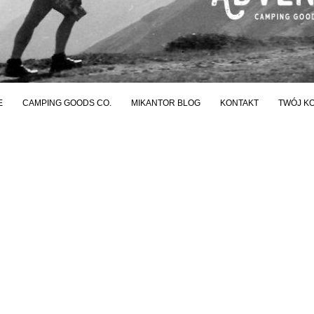
E
CAMPING GOODS CO.
MIKANTOR BLOG
KONTAKT
TWÓJ K