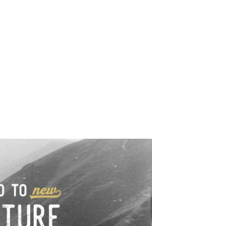
e industrialne. Mapy,
wy.