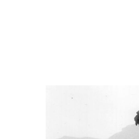
Oświetlenie industrialne, lampy LOFT, kinkiety 
Zorki Factor