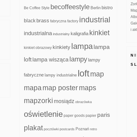
Zor
becoffeestyle
bistro
Be Coffee Style
Berlin
Map
Alb
industrial
brass
black
fabryczna
factory
Gal
i a
kinkiet
industrialna
kaligrafia
industrialny
lampa
lampa
kinkiety
kinkiet obrazowy
N
lampy
loft
lampa wisząca
lampy
S
loft
map
fabryczne
lampy industrialne
mapa
map poster
maps
mapzorki
mosiądz
obrazówka
oświetlenie
paris
paper goods
papier
plakat
Poznań
pocztówki
postcards
retro