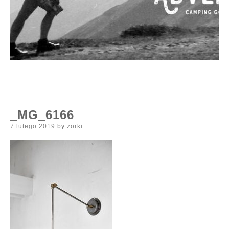
_MG_6166
Posted
7 lutego 2019
by
zorki
on