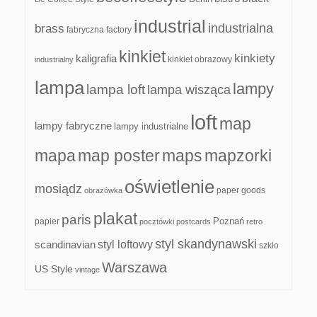
industrial
industrialna
brass
fabryczna
factory
kinkiet
kinkiety
kaligrafia
kinkiet obrazowy
industrialny
lampa
lampy
lampa loft
lampa wisząca
loft
map
lampy fabryczne
lampy industrialne
mapa
map poster
maps
mapzorki
oświetlenie
mosiądz
paper goods
obrazówka
plakat
paris
papier
Poznań
pocztówki
postcards
retro
styl skandynawski
scandinavian
styl loftowy
szkło
Warszawa
US Style
vintage