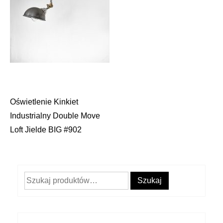
Oświetlenie Kinkiet
Nawigacja
Industrialny Double Move
wpisu
Loft Jielde BIG #902
Szukaj:
Szukaj