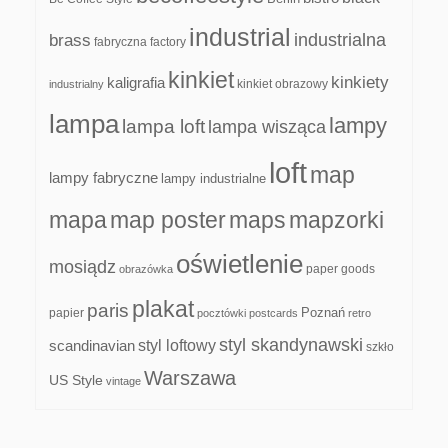
industrial
industrialna
brass
fabryczna
factory
kinkiet
kinkiety
kaligrafia
kinkiet obrazowy
industrialny
lampa
lampy
lampa loft
lampa wisząca
loft
map
lampy fabryczne
lampy industrialne
mapa
map poster
maps
mapzorki
oświetlenie
mosiądz
paper goods
obrazówka
plakat
paris
papier
Poznań
pocztówki
postcards
retro
styl skandynawski
scandinavian
styl loftowy
szkło
Warszawa
US Style
vintage