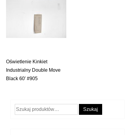
Oświetlenie Kinkiet
Nawigacja
Industrialny Double Move
wpisu
Black 60′ #905
Szukaj:
Szukaj