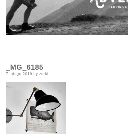
_MG_6185
Posted
7 lutego 2019
by
zorki
on