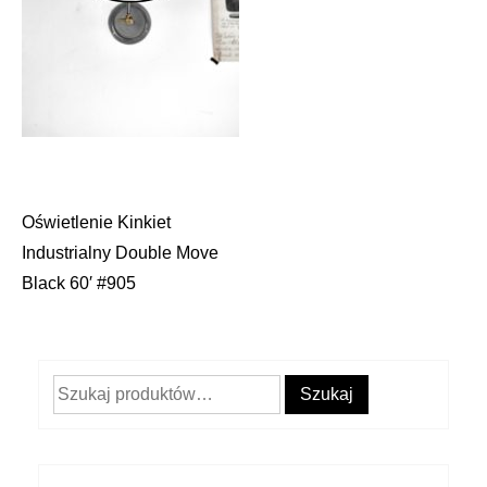
Oświetlenie Kinkiet
Nawigacja
Industrialny Double Move
wpisu
Black 60′ #905
Szukaj:
Szukaj