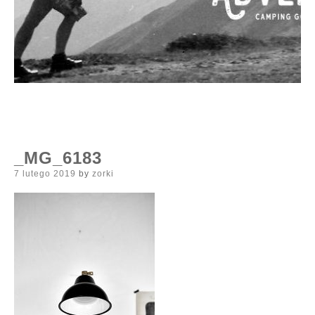
_MG_6183
Posted
7 lutego 2019
by
zorki
on