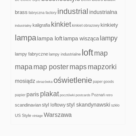
industrial
industrialna
brass
fabryczna
factory
kinkiet
kinkiety
kaligrafia
kinkiet obrazowy
industrialny
lampa
lampy
lampa loft
lampa wisząca
loft
map
lampy fabryczne
lampy industrialne
mapa
map poster
maps
mapzorki
oświetlenie
mosiądz
paper goods
obrazówka
plakat
paris
papier
Poznań
pocztówki
postcards
retro
styl skandynawski
scandinavian
styl loftowy
szkło
Warszawa
US Style
vintage