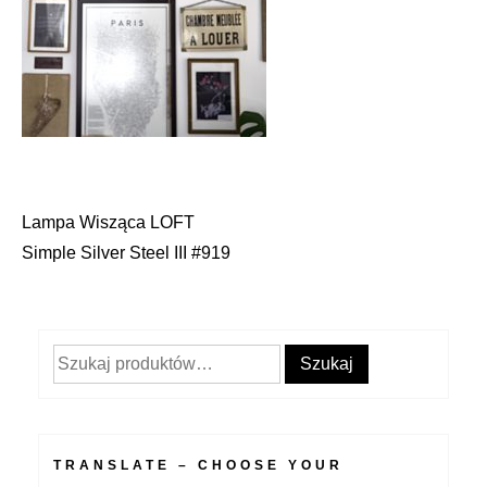
Lampa Wisząca LOFT
Nawigacja
Simple Silver Steel III #919
wpisu
Szukaj:
Szukaj
TRANSLATE – CHOOSE YOUR