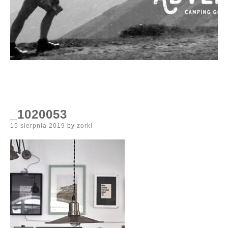
_1020053
Posted
15 sierpnia 2019
by
zorki
on