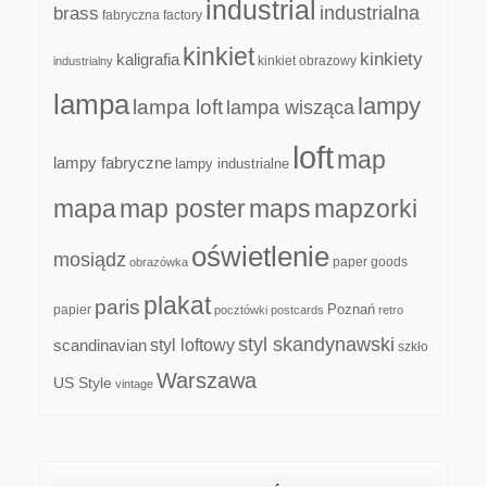
industrial
industrialna
brass
fabryczna
factory
kinkiet
kinkiety
kaligrafia
kinkiet obrazowy
industrialny
lampa
lampy
lampa loft
lampa wisząca
loft
map
lampy fabryczne
lampy industrialne
mapa
map poster
maps
mapzorki
oświetlenie
mosiądz
paper goods
obrazówka
plakat
paris
papier
Poznań
pocztówki
postcards
retro
styl skandynawski
scandinavian
styl loftowy
szkło
Warszawa
US Style
vintage