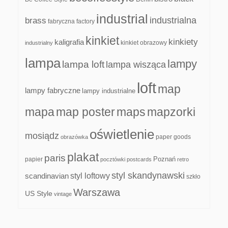
industrial
industrialna
brass
fabryczna
factory
kinkiet
kinkiety
kaligrafia
kinkiet obrazowy
industrialny
lampa
lampy
lampa loft
lampa wisząca
loft
map
lampy fabryczne
lampy industrialne
mapa
map poster
maps
mapzorki
oświetlenie
mosiądz
paper goods
obrazówka
plakat
paris
papier
Poznań
pocztówki
postcards
retro
styl skandynawski
scandinavian
styl loftowy
szkło
Warszawa
US Style
vintage