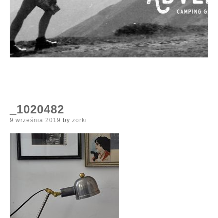
_1020482
Posted
9 września 2019
by
zorki
on