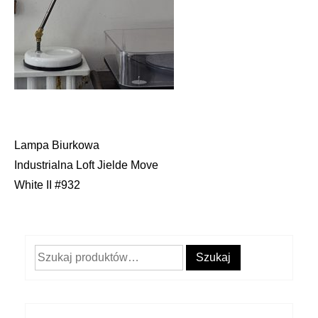
Lampa Biurkowa
Nawigacja
Industrialna Loft Jielde Move
wpisu
White II #932
Szukaj:
Szukaj