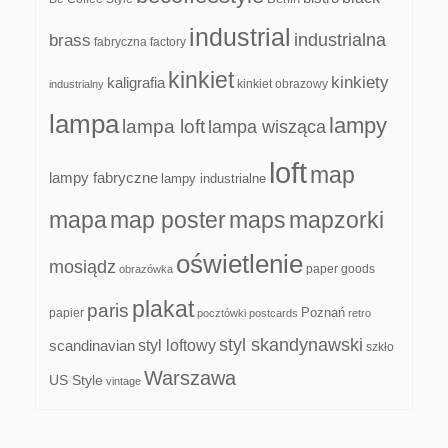
industrial
industrialna
brass
fabryczna
factory
kinkiet
kinkiety
kaligrafia
kinkiet obrazowy
industrialny
lampa
lampy
lampa loft
lampa wisząca
loft
map
lampy fabryczne
lampy industrialne
mapa
map poster
maps
mapzorki
oświetlenie
mosiądz
paper goods
obrazówka
plakat
paris
papier
Poznań
pocztówki
postcards
retro
styl skandynawski
scandinavian
styl loftowy
szkło
Warszawa
US Style
vintage