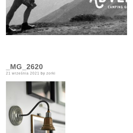
_MG_2620
Posted
21 września 2021
by
zorki
on