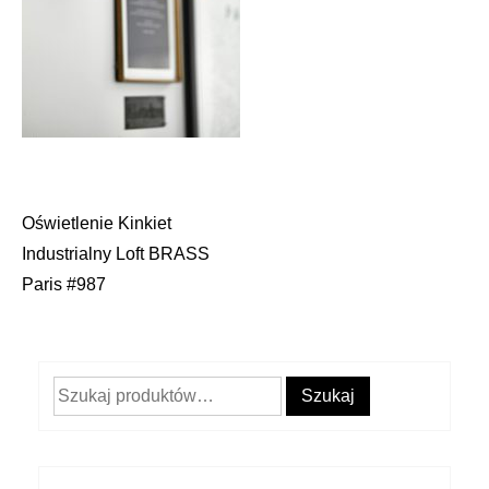
Oświetlenie Kinkiet
Nawigacja
Industrialny Loft BRASS
wpisu
Paris #987
Szukaj:
Szukaj