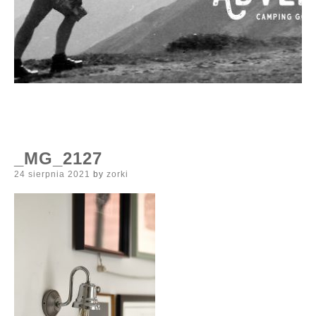
_MG_2127
Posted
24 sierpnia 2021
by
zorki
on