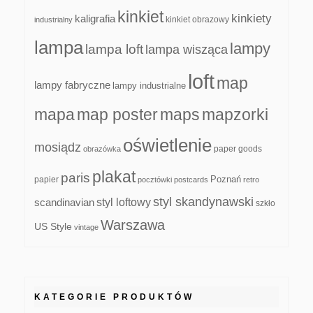
kinkiet
kinkiety
kaligrafia
kinkiet obrazowy
industrialny
lampa
lampy
lampa loft
lampa wisząca
loft
map
lampy fabryczne
lampy industrialne
mapa
map poster
maps
mapzorki
oświetlenie
mosiądz
paper goods
obrazówka
plakat
paris
papier
Poznań
pocztówki
postcards
retro
styl skandynawski
scandinavian
styl loftowy
szkło
Warszawa
US Style
vintage
KATEGORIE PRODUKTÓW