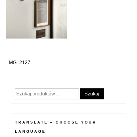
_MG_2127
Nawigacja
wpisu
Szukaj:
Szukaj
TRANSLATE – CHOOSE YOUR
LANGUAGE