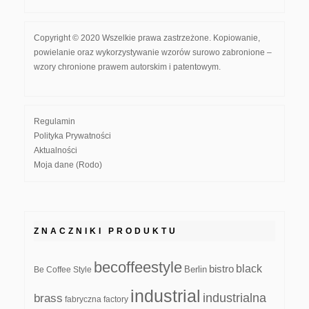
Copyright © 2020 Wszelkie prawa zastrzeżone. Kopiowanie,
powielanie oraz wykorzystywanie wzorów surowo zabronione –
wzory chronione prawem autorskim i patentowym.
Regulamin
Polityka Prywatności
Aktualności
Moja dane (Rodo)
ZNACZNIKI PRODUKTU
becoffeestyle
black
bistro
Be Coffee Style
Berlin
industrial
industrialna
brass
fabryczna
factory