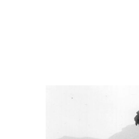
Oświetlenie industrialne, lampy LOFT, kinkiety 
Zorki Factor