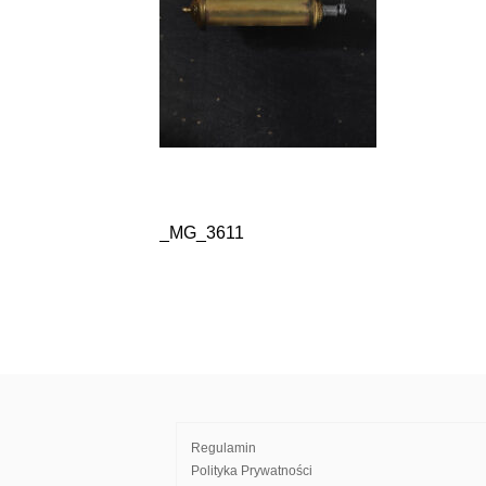
_MG_3611
Nawigacja
wpisu
Regulamin
Polityka Prywatności