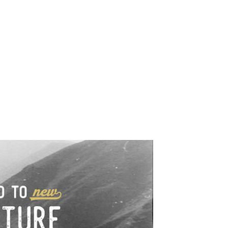
e industrialne. Mapy,
wy.