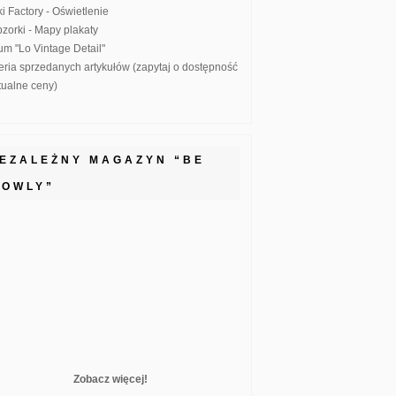
ki Factory - Oświetlenie
zorki - Mapy plakaty
um "Lo Vintage Detail"
eria sprzedanych artykułów (zapytaj o dostępność
ktualne ceny)
IEZALEŻNY MAGAZYN “BE
LOWLY”
Zobacz więcej!