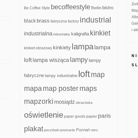
Zor
becoffeestyle
bistro
Be Coffee Style
Berlin
Map
Alb
industrial
brass
black
fabryczna
factory
Gal
i a
kinkiet
industrialna
kaligrafia
industrialny
lampa
lampa
kinkiety
kinkiet obrazowy
N
lampy
loft
lampa wisząca
lampy
S
loft
map
fabryczne
lampy industrialne
mapa
map poster
maps
mapzorki
mosiądz
obrazówka
oświetlenie
paris
paper goods
papier
plakat
Poznań
pocztówki
postcards
retro