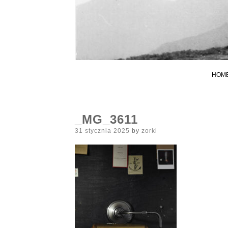
HOM
_MG_3611
Posted
31 stycznia 2025
by
zorki
on