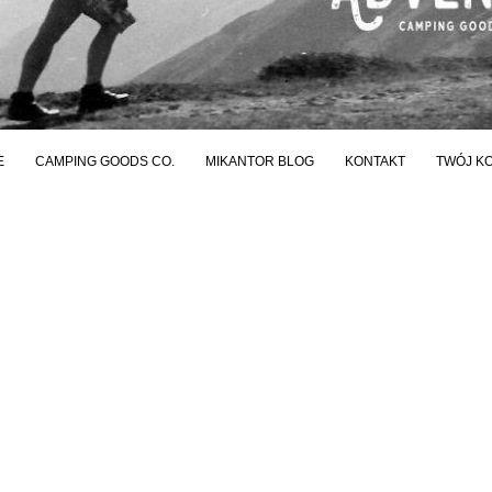
E
CAMPING GOODS CO.
MIKANTOR BLOG
KONTAKT
TWÓJ K