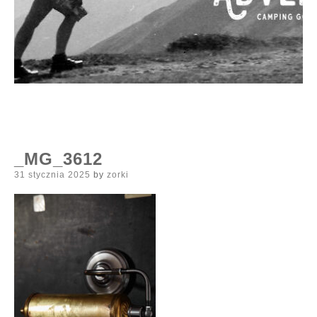
_MG_3612
Posted
31 stycznia 2025
by
zorki
on