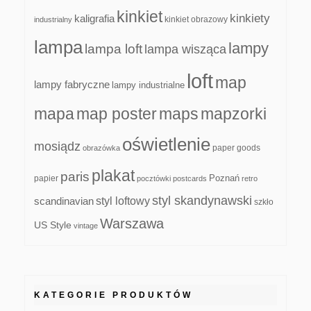
kinkiet
kinkiety
kaligrafia
kinkiet obrazowy
industrialny
lampa
lampy
lampa loft
lampa wisząca
loft
map
lampy fabryczne
lampy industrialne
mapa
map poster
maps
mapzorki
oświetlenie
mosiądz
paper goods
obrazówka
plakat
paris
papier
Poznań
pocztówki
postcards
retro
styl skandynawski
scandinavian
styl loftowy
szkło
Warszawa
US Style
vintage
KATEGORIE PRODUKTÓW