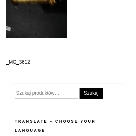
_MG_3612
Nawigacja
wpisu
Szukaj:
Szukaj
TRANSLATE – CHOOSE YOUR
LANGUAGE