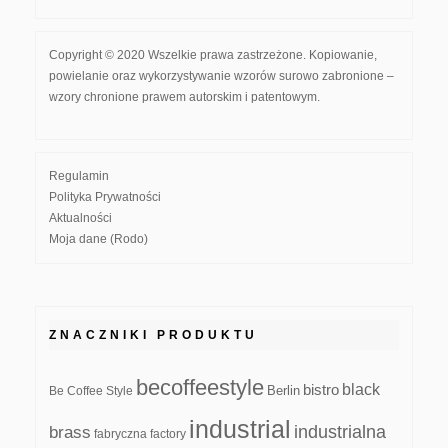
Copyright © 2020 Wszelkie prawa zastrzeżone. Kopiowanie,
powielanie oraz wykorzystywanie wzorów surowo zabronione –
wzory chronione prawem autorskim i patentowym.
Regulamin
Polityka Prywatności
Aktualności
Moja dane (Rodo)
ZNACZNIKI PRODUKTU
becoffeestyle
black
bistro
Be Coffee Style
Berlin
industrial
industrialna
brass
fabryczna
factory