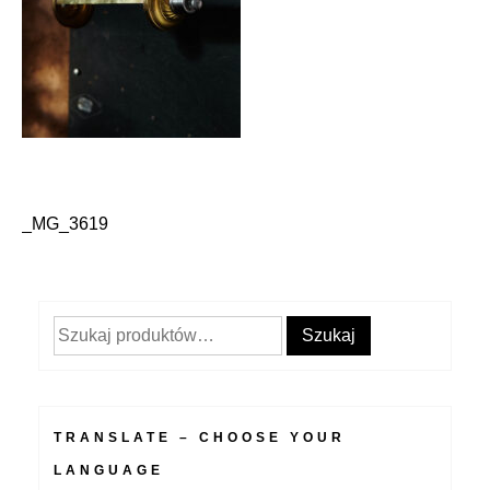
_MG_3619
Nawigacja
wpisu
Szukaj:
Szukaj
TRANSLATE – CHOOSE YOUR
LANGUAGE