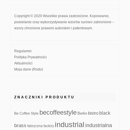
Copyright © 2020 Wszelkie prawa zastrzeżone. Kopiowanie,
powielanie oraz wykorzystywanie wzorów surowo zabronione –
wzory chronione prawem autorskim i patentowym.
Regulamin
Polityka Prywatności
Aktualności
Moja dane (Rodo)
ZNACZNIKI PRODUKTU
becoffeestyle
black
bistro
Be Coffee Style
Berlin
industrial
industrialna
brass
fabryczna
factory