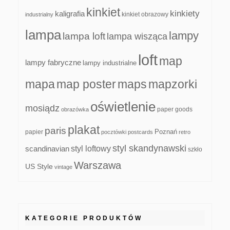
kinkiet
kinkiety
kaligrafia
kinkiet obrazowy
industrialny
lampa
lampy
lampa loft
lampa wisząca
loft
map
lampy fabryczne
lampy industrialne
mapa
map poster
maps
mapzorki
oświetlenie
mosiądz
paper goods
obrazówka
plakat
paris
papier
Poznań
pocztówki
postcards
retro
styl skandynawski
scandinavian
styl loftowy
szkło
Warszawa
US Style
vintage
KATEGORIE PRODUKTÓW