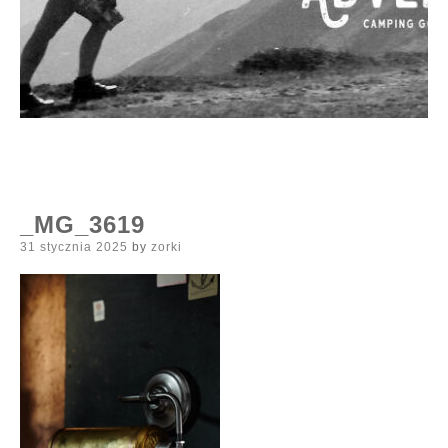
_MG_3619
Posted
31 stycznia 2025
by
zorki
on