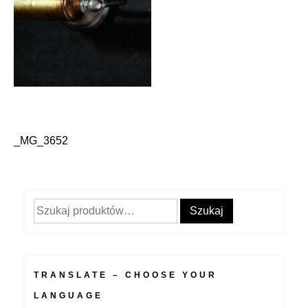
_MG_3652
Nawigacja
wpisu
Szukaj:
Szukaj
TRANSLATE – CHOOSE YOUR
LANGUAGE