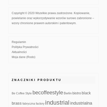
Copyright © 2020 Wszelkie prawa zastrzeżone. Kopiowanie,
powielanie oraz wykorzystywanie wzorów surowo zabronione –
wzory chronione prawem autorskim i patentowym.
Regulamin
Polityka Prywatności
Aktualności
Moja dane (Rodo)
ZNACZNIKI PRODUKTU
becoffeestyle
black
bistro
Be Coffee Style
Berlin
industrial
industrialna
brass
fabryczna
factory