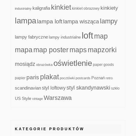
kinkiet
kinkiety
kaligrafia
kinkiet obrazowy
industrialny
lampa
lampy
lampa loft
lampa wisząca
loft
map
lampy fabryczne
lampy industrialne
mapa
map poster
maps
mapzorki
oświetlenie
mosiądz
paper goods
obrazówka
plakat
paris
papier
Poznań
pocztówki
postcards
retro
styl skandynawski
scandinavian
styl loftowy
szkło
Warszawa
US Style
vintage
KATEGORIE PRODUKTÓW