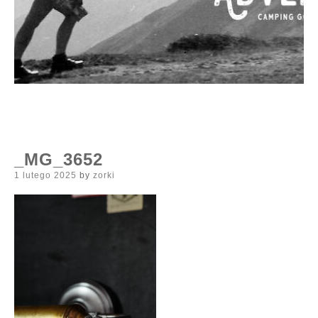
_MG_3652
Posted
1 lutego 2025
by
zorki
on