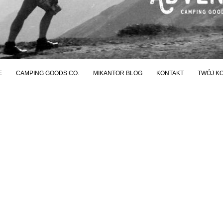
E
CAMPING GOODS CO.
MIKANTOR BLOG
KONTAKT
TWÓJ K