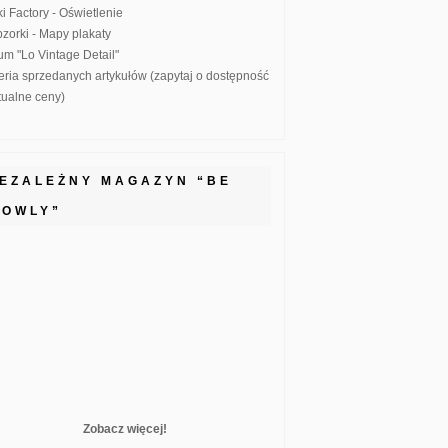
ki Factory - Oświetlenie
zorki - Mapy plakaty
um "Lo Vintage Detail"
eria sprzedanych artykułów (zapytaj o dostępność
ktualne ceny)
IEZALEŻNY MAGAZYN “BE
LOWLY”
Zobacz więcej!