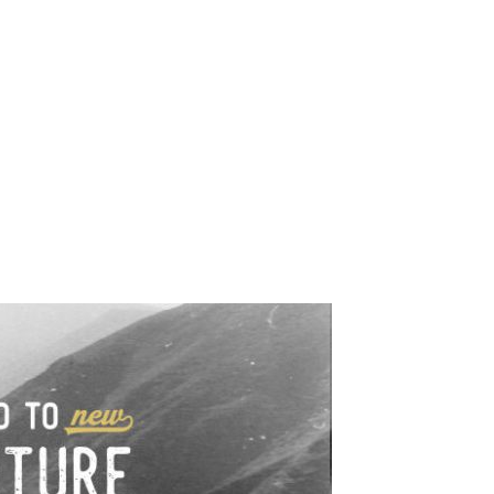
e industrialne. Mapy,
wy.