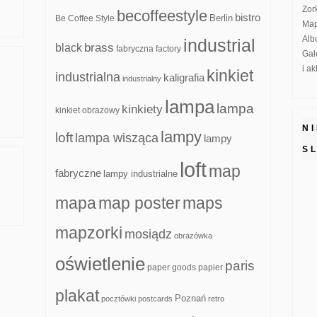
Zor
becoffeestyle
bistro
Be Coffee Style
Berlin
Map
Alb
industrial
brass
black
fabryczna
factory
Gal
i a
kinkiet
industrialna
kaligrafia
industrialny
lampa
lampa
kinkiety
kinkiet obrazowy
N
lampy
loft
lampa wisząca
lampy
S
loft
map
fabryczne
lampy industrialne
mapa
map poster
maps
mapzorki
mosiądz
obrazówka
oświetlenie
paris
paper goods
papier
plakat
Poznań
pocztówki
postcards
retro