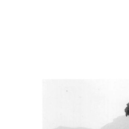
Oświetlenie industrialne, lampy LOFT, kinkiety 
Zorki Factor