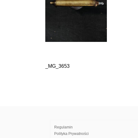
_MG_3653
Nawigacja
wpisu
Regulamin
Polityka Prywatności