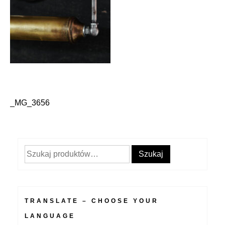
_MG_3656
Nawigacja
wpisu
Szukaj:
Szukaj
TRANSLATE – CHOOSE YOUR
LANGUAGE