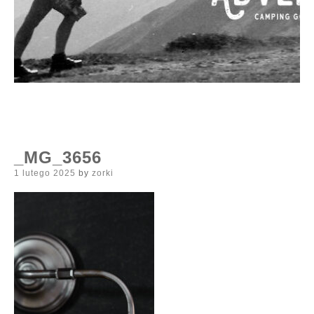
_MG_3656
Posted
1 lutego 2025
by
zorki
on