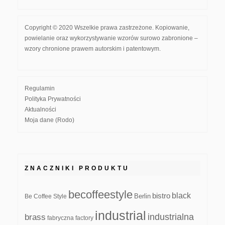
Copyright © 2020 Wszelkie prawa zastrzeżone. Kopiowanie,
powielanie oraz wykorzystywanie wzorów surowo zabronione –
wzory chronione prawem autorskim i patentowym.
Regulamin
Polityka Prywatności
Aktualności
Moja dane (Rodo)
ZNACZNIKI PRODUKTU
becoffeestyle
black
bistro
Be Coffee Style
Berlin
industrial
industrialna
brass
fabryczna
factory