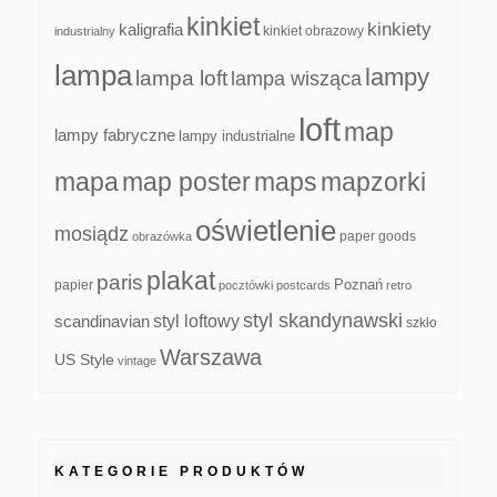
kinkiet
kinkiety
kaligrafia
kinkiet obrazowy
industrialny
lampa
lampy
lampa loft
lampa wisząca
loft
map
lampy fabryczne
lampy industrialne
mapa
map poster
maps
mapzorki
oświetlenie
mosiądz
paper goods
obrazówka
plakat
paris
papier
Poznań
pocztówki
postcards
retro
styl skandynawski
scandinavian
styl loftowy
szkło
Warszawa
US Style
vintage
KATEGORIE PRODUKTÓW