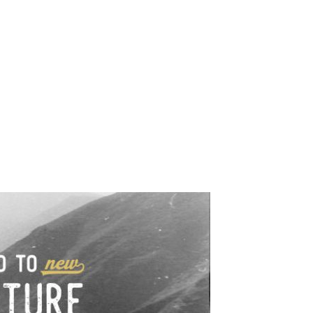
e industrialne. Mapy,
wy.