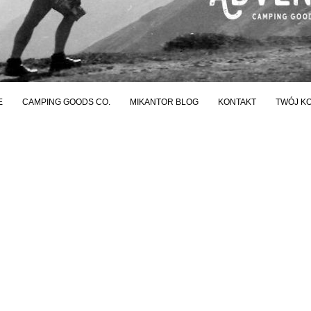
E
CAMPING GOODS CO.
MIKANTOR BLOG
KONTAKT
TWÓJ K