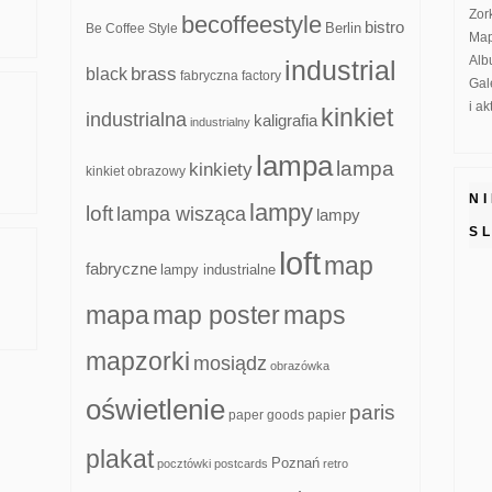
Zor
becoffeestyle
bistro
Be Coffee Style
Berlin
Map
Alb
industrial
brass
black
fabryczna
factory
Gal
i a
kinkiet
industrialna
kaligrafia
industrialny
lampa
lampa
kinkiety
kinkiet obrazowy
N
lampy
loft
lampa wisząca
lampy
S
loft
map
fabryczne
lampy industrialne
mapa
map poster
maps
mapzorki
mosiądz
obrazówka
oświetlenie
paris
paper goods
papier
plakat
Poznań
pocztówki
postcards
retro