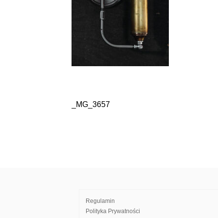
_MG_3657
Nawigacja
wpisu
Regulamin
Polityka Prywatności