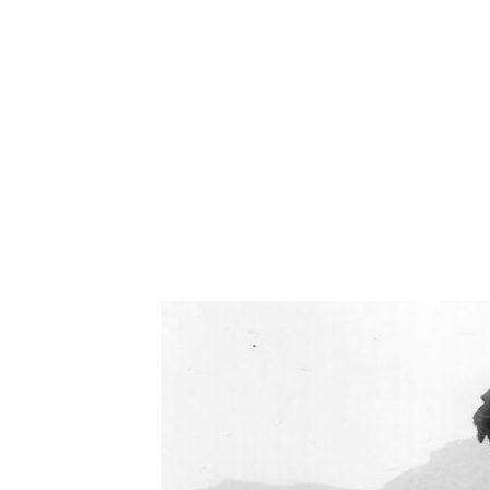
Oświetlenie industrialne, lampy LOFT, kinkiety 
Zorki Factor