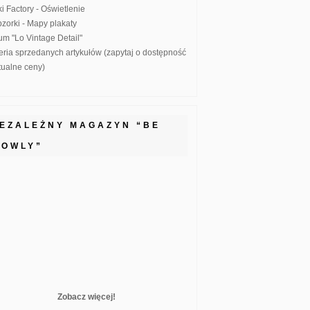
ki Factory - Oświetlenie
zorki - Mapy plakaty
um "Lo Vintage Detail"
eria sprzedanych artykułów (zapytaj o dostępność
ktualne ceny)
IEZALEŻNY MAGAZYN “BE
LOWLY”
Zobacz więcej!