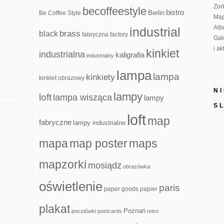
Zor
becoffeestyle
bistro
Be Coffee Style
Berlin
Map
Alb
industrial
brass
black
fabryczna
factory
Gal
i a
kinkiet
industrialna
kaligrafia
industrialny
lampa
lampa
kinkiety
kinkiet obrazowy
N
lampy
loft
lampa wisząca
lampy
S
loft
map
fabryczne
lampy industrialne
mapa
map poster
maps
mapzorki
mosiądz
obrazówka
oświetlenie
paris
paper goods
papier
plakat
Poznań
pocztówki
postcards
retro