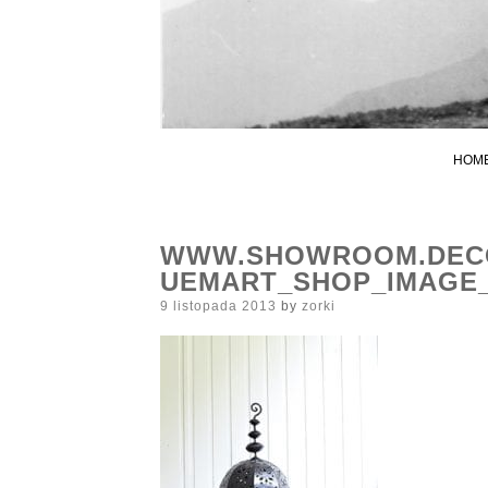
HOM
WWW.SHOWROOM.DECO
UEMART_SHOP_IMAGE_
Posted
9 listopada 2013
by
zorki
on