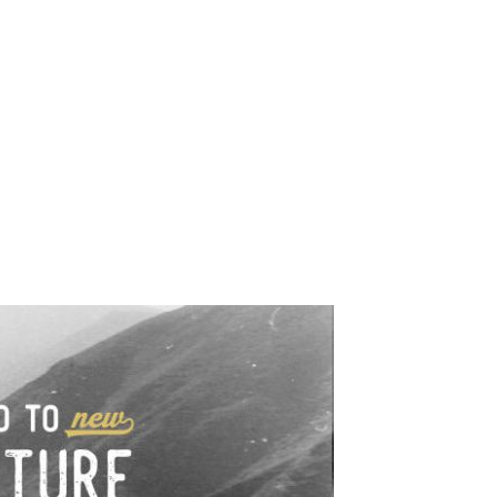
e industrialne. Mapy,
wy.