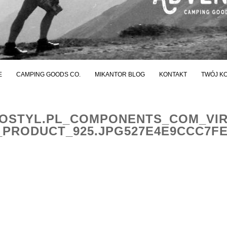
E
CAMPING GOODS CO.
MIKANTOR BLOG
KONTAKT
TWÓJ K
STYL.PL_COMPONENTS_COM_VI
PRODUCT_925.JPG527E4E9CCC7F