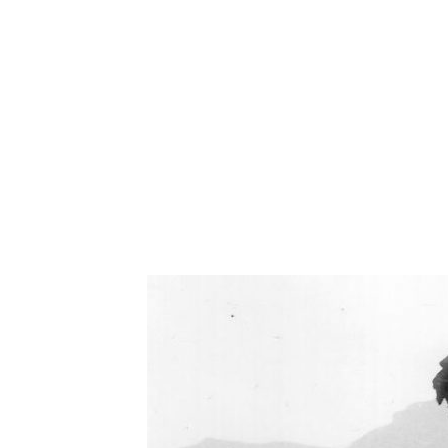
Oświetlenie industrialne, lampy LOFT, kinkiety 
Zorki Factor