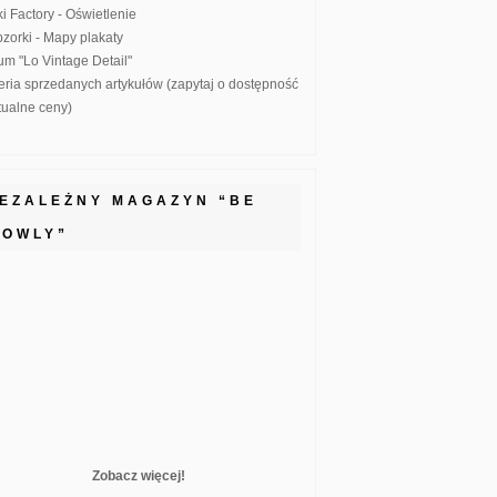
ki Factory - Oświetlenie
zorki - Mapy plakaty
um "Lo Vintage Detail"
eria sprzedanych artykułów (zapytaj o dostępność
ktualne ceny)
IEZALEŻNY MAGAZYN “BE
LOWLY”
Zobacz więcej!