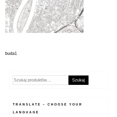
buda1
Nawigacja
wpisu
Szukaj:
Szukaj
TRANSLATE – CHOOSE YOUR
LANGUAGE