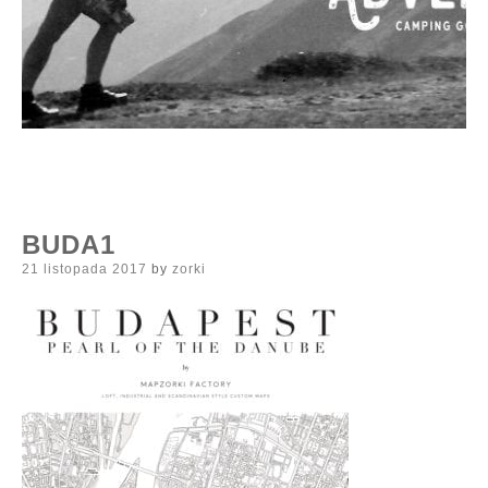
BUDA1
Posted
21 listopada 2017
by
zorki
on