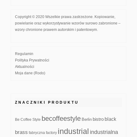
Copyright © 2020 Wszelkie prawa zastrzeżone. Kopiowanie,
powielanie oraz wykorzystywanie wzorów surowo zabronione –
wzory chronione prawem autorskim i patentowym.
Regulamin
Polityka Prywatności
Aktualności
Moja dane (Rodo)
ZNACZNIKI PRODUKTU
becoffeestyle
black
bistro
Be Coffee Style
Berlin
industrial
industrialna
brass
fabryczna
factory