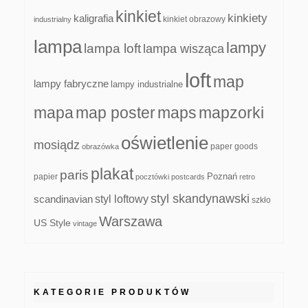
kinkiet
kinkiety
kaligrafia
kinkiet obrazowy
industrialny
lampa
lampy
lampa loft
lampa wisząca
loft
map
lampy fabryczne
lampy industrialne
mapa
map poster
maps
mapzorki
oświetlenie
mosiądz
paper goods
obrazówka
plakat
paris
papier
Poznań
pocztówki
postcards
retro
styl skandynawski
scandinavian
styl loftowy
szkło
Warszawa
US Style
vintage
KATEGORIE PRODUKTÓW