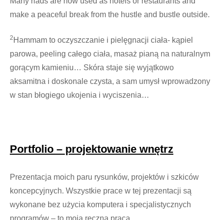
Many riads are now used as hotels or restaurants and
make a peaceful break from the hustle and bustle outside.
2
Hammam to oczyszczanie i pielęgnacji ciała- kąpiel
parowa, peeling całego ciała, masaż pianą na naturalnym
gorącym kamieniu… Skóra staje się wyjątkowo
aksamitna i doskonale czysta, a sam umysł wprowadzony
w stan błogiego ukojenia i wyciszenia…
Portfolio – projektowanie wnętrz
Prezentacja moich paru rysunków, projektów i szkiców
koncepcyjnych. Wszystkie prace w tej prezentacji są
wykonane bez użycia komputera i specjalistycznych
programów – to moja ręczna praca.