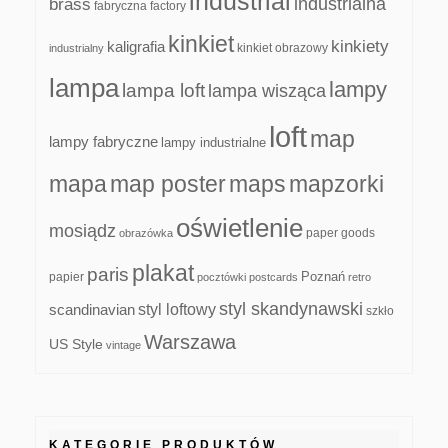
industrial
industrialna
brass
fabryczna
factory
kinkiet
kinkiety
kaligrafia
kinkiet obrazowy
industrialny
lampa
lampy
lampa loft
lampa wisząca
loft
map
lampy fabryczne
lampy industrialne
mapa
map poster
maps
mapzorki
oświetlenie
mosiądz
paper goods
obrazówka
plakat
paris
papier
Poznań
pocztówki
postcards
retro
styl skandynawski
scandinavian
styl loftowy
szkło
Warszawa
US Style
vintage
KATEGORIE PRODUKTÓW