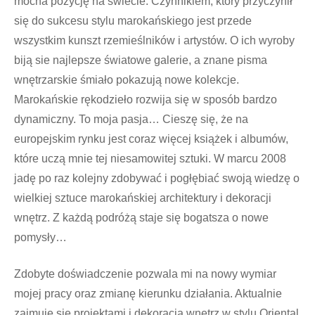
mocna pozycję na świecie. Czynnikiem, który przyczynił
się do sukcesu stylu marokańskiego jest przede
wszystkim kunszt rzemieślników i artystów. O ich wyroby
biją sie najlepsze światowe galerie, a znane pisma
wnętrzarskie śmiało pokazują nowe kolekcje.
Marokańskie rękodzieło rozwija się w sposób bardzo
dynamiczny. To moja pasja… Cieszę się, że na
europejskim rynku jest coraz więcej książek i albumów,
które uczą mnie tej niesamowitej sztuki. W marcu 2008
jadę po raz kolejny zdobywać i pogłębiać swoją wiedzę o
wielkiej sztuce marokańskiej architektury i dekoracji
wnętrz. Z każdą podróżą staje się bogatsza o nowe
pomysły…
Zdobyte doświadczenie pozwala mi na nowy wymiar
mojej pracy oraz zmianę kierunku działania. Aktualnie
zajmuję się projektami i dekoracją wnętrz w stylu Oriental