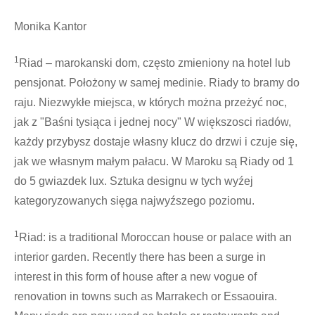
Monika Kantor
1
Riad – marokanski dom, często zmieniony na hotel lub
pensjonat. Położony w samej medinie. Riady to bramy do
raju. Niezwykłe miejsca, w których można przeżyć noc,
jak z "Baśni tysiąca i jednej nocy" W większosci riadów,
każdy przybysz dostaje własny klucz do drzwi i czuje się,
jak we własnym małym pałacu. W Maroku są Riady od 1
do 5 gwiazdek lux. Sztuka designu w tych wyźej
kategoryzowanych sięga najwyźszego poziomu.
1
Riad: is a traditional Moroccan house or palace with an
interior garden. Recently there has been a surge in
interest in this form of house after a new vogue of
renovation in towns such as Marrakech or Essaouira.